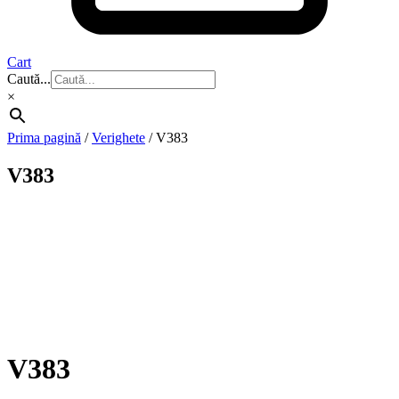
Cart
Caută...
×
Prima pagină
/
Verighete
/ V383
V383
V383