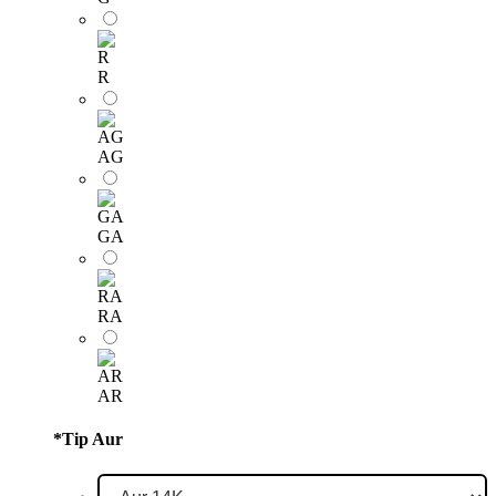
R
AG
GA
RA
AR
*
Tip Aur