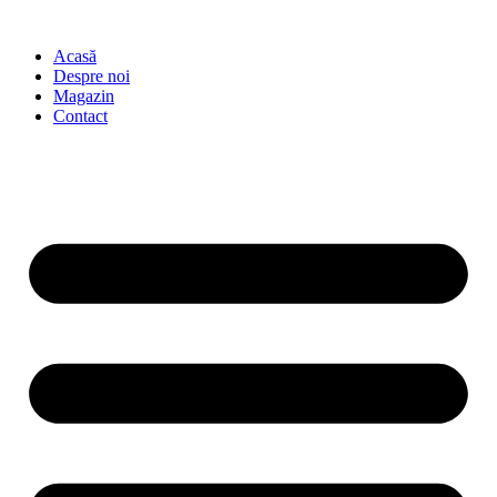
Sari
la
Acasă
conținut
Despre noi
Magazin
Contact