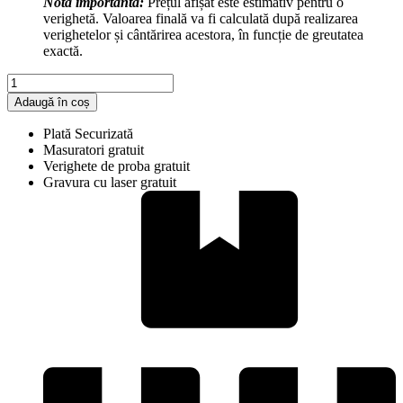
Notă importantă:
Prețul afișat este estimativ pentru o
verighetă. Valoarea finală va fi calculată după realizarea
verighetelor și cântărirea acestora, în funcție de greutatea
exactă.
Cantitate
V383
Adaugă în coș
Plată Securizată
Masuratori gratuit
Verighete de proba gratuit
Gravura cu laser gratuit